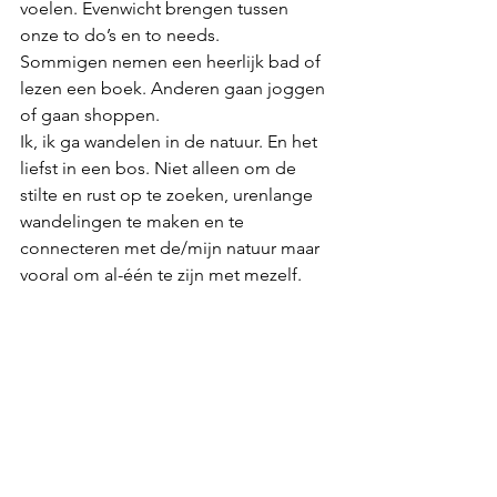
voelen. Evenwicht brengen tussen 
onze to do’s en to needs.
Sommigen nemen een heerlijk bad of 
lezen een boek. Anderen gaan joggen 
of gaan shoppen. 
Ik, ik ga wandelen in de natuur. En het 
liefst in een bos. Niet alleen om de 
stilte en rust op te zoeken, urenlange 
wandelingen te maken en te 
connecteren met de/mijn natuur maar 
vooral om al-één te zijn met mezelf.
En jij? Hoe ziet jouw alone time er uit? 
Wat doe jij om te connecten met 
jezelf? Te herbronnen? Tot rust te 
komen? Jouw innerlijke stem terug te 
horen? Te voelen wat jij nodig hebt? 
Los te komen van de ratrace van het 
leven en terug te resetten?