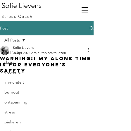
Sofie Lievens
Stress Coach
Post
All Posts
Sofie Lievens
All Posts
14 apr 2022
2 minuten om te lezen
WARNING!! My alone time
slaap
is for everyone’s
safety
insomnia
immuniteit
burnout
ontspanning
stress
piekeren