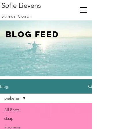
Sofie Lievens
Stress Coach
BLOG FEED
Blog
piekeren
All Posts
slaap
insomnia