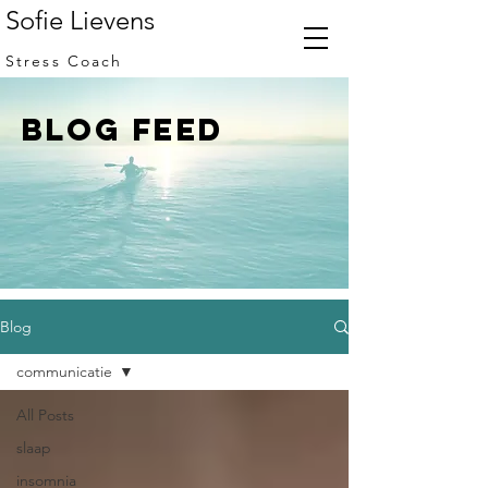
Sofie Lievens
Stress Coach
BLOG FEED
Blog
communicatie
All Posts
slaap
insomnia