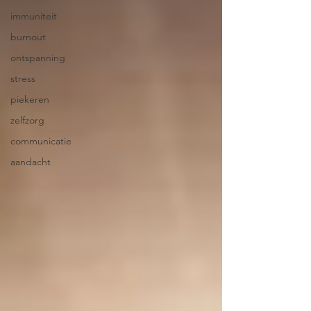
immuniteit
burnout
ontspanning
stress
piekeren
zelfzorg
communicatie
aandacht