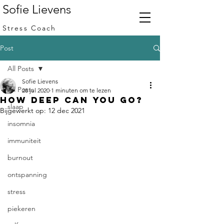
Sofie Lievens
Stress Coach
Post
All Posts
Sofie Lievens
All Posts
28 jul 2020
1 minuten om te lezen
How deep can you go?
slaap
Bijgewerkt op:
12 dec 2021
insomnia
immuniteit
burnout
ontspanning
stress
piekeren