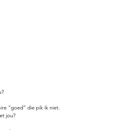
u?
ire “goed” die pik ik niet.
et jou?