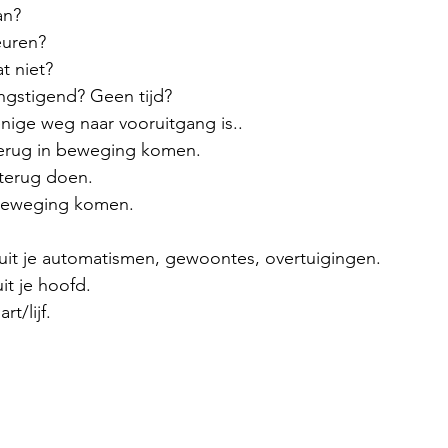
an?
euren?
t niet?
gstigend? Geen tijd?
enige weg naar vooruitgang is..
 terug in beweging komen.
 terug doen.
n beweging komen.
uit je automatismen, gewoontes, overtuigingen.
it je hoofd.
rt/lijf.