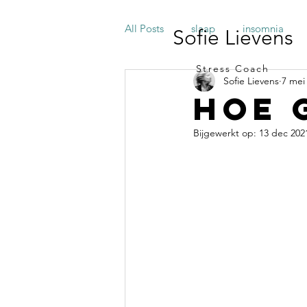
All Posts
slaap
insomnia
Sofie Lievens
Stress Coach
Sofie Lievens
7 mei
communicatie
aandacht
Hoe 
Bijgewerkt op:
13 dec 202