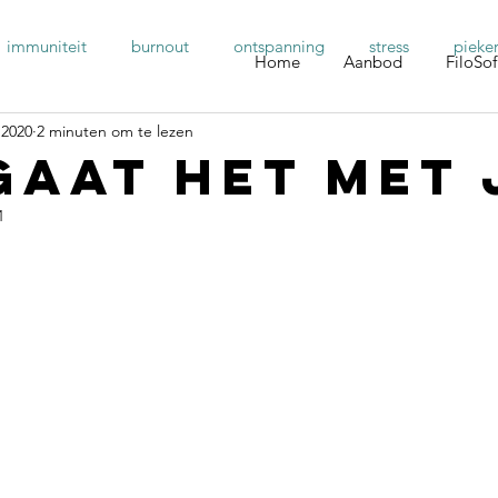
immuniteit
burnout
ontspanning
stress
pieke
Home
Aanbod
FiloSof
 2020
2 minuten om te lezen
gaat het met 
1