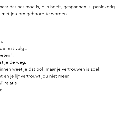
zomaar dat het moe is, pijn heeft, gespannen is, paniekerig,
t met jou om gehoord te worden.
n.
de rest volgt.
weten”.
ijst je de weg.
nnen weet je dat ook maar je vertrouwen is zoek.
et en je lijf vertrouwt jou niet meer.
T relatie
r.
.