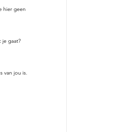
e hier geen 
 je gaat?
s van jou is.