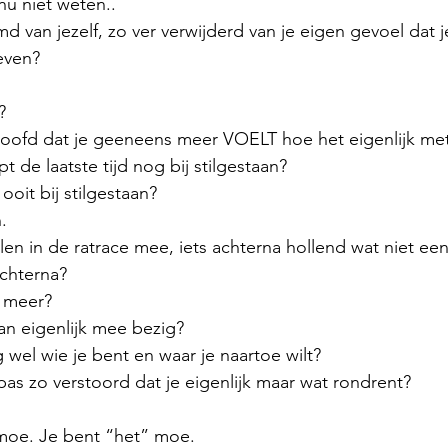
nu niet weten..
md van jezelf, zo ver verwijderd van je eigen gevoel dat j
even?
? 
je hoofd dat je geeneens meer VOELT hoe het eigenlijk met
 de laatste tijd nog bij stilgestaan?
ooit bij stilgestaan?
n.
velen in de ratrace mee, iets achterna hollend wat niet een
achterna?
t meer?
an eigenlijk mee bezig?
 wel wie je bent en waar je naartoe wilt?
mpas zo verstoord dat je eigenlijk maar wat rondrent?
 moe. Je bent “het” moe. 