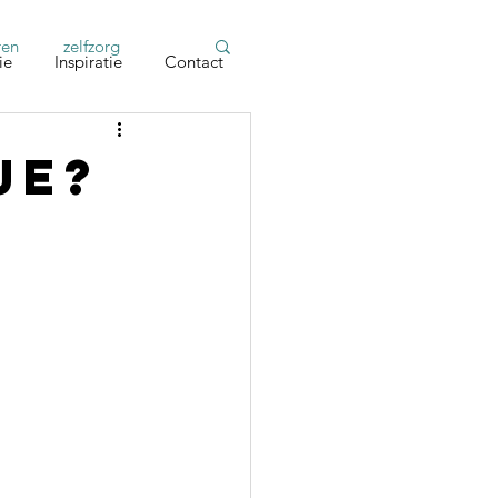
ren
zelfzorg
ie
Inspiratie
Contact
je?