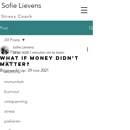
Sofie Lievens
Stress Coach
Post
All Posts
Sofie Lievens
All Posts
23 jul 2020
1 minuten om te lezen
What if money didn’t
slaap
matter?
Bijgewerkt op:
29 nov 2021
insomnia
immuniteit
burnout
ontspanning
stress
piekeren