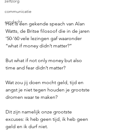
zelfzorg
communicatie
aandacht
Het is een gekende speach van Alan 
Watts, de Britse filosoof die in de jaren 
’50-’60 vele lezingen gaf waaronder 
“what if money didn’t matter?”
But what if not only money but also 
time and fear didn’t matter?
Wat zou jij doen mocht geld, tijd en 
angst je niet tegen houden je grootste 
dromen waar te maken?
Dit zijn namelijk onze grootste 
excuses: ik heb geen tijd, ik heb geen 
geld en ik durf niet. 